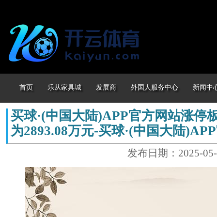
首页
乐从家具城
发展商
外国人服务中心
新闻中
买球·(中国大陆)APP官方网站涨停
为2893.08万元-买球·(中国大陆)A
发布日期：2025-05-