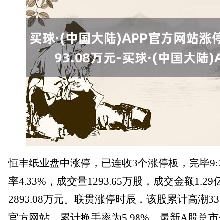
恒丰纸业盘中涨停，已连收3个涨停板，完毕9:2
率4.33%，成交量1293.65万股，成交金额1
2893.08万元。联贯涨停时辰，该股累计高潮33.
官方网站，累计换手率为5.98%。最新A股总市值