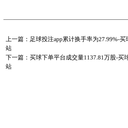
上一篇：
足球投注app累计换手率为27.99%-买
站
下一篇：
买球下单平台成交量1137.81万股-买
站