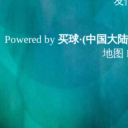
友
Powered by
买球·(中国大陆
地图