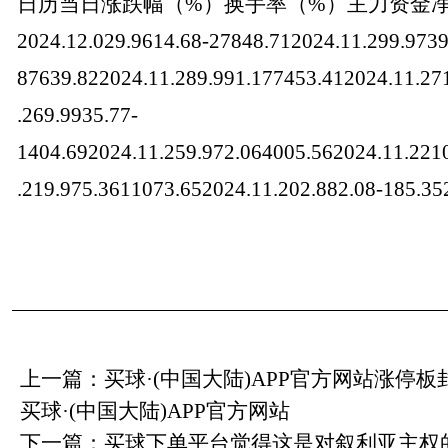
日历当日涨跌幅（%）换手率（%）主力资金
2024.12.029.9614.68-27848.712024.11.299.9739
87639.822024.11.289.991.177453.412024.11.27
.269.9935.77-
1404.692024.11.259.972.064005.562024.11.221
.219.975.3611073.652024.11.202.882.08-185.35
上一篇：
买球·(中国大陆)APP官方网站涨停板封
买球·(中国大陆)APP官方网站
下一篇：
买球下单平台觉得这是对叙利亚主权的侵