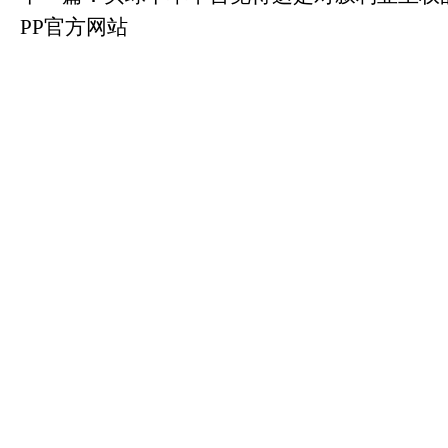
PP官方网站