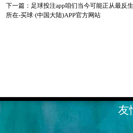
下一篇：
足球投注app咱们当今可能正从最反
所在-买球·(中国大陆)APP官方网站
友