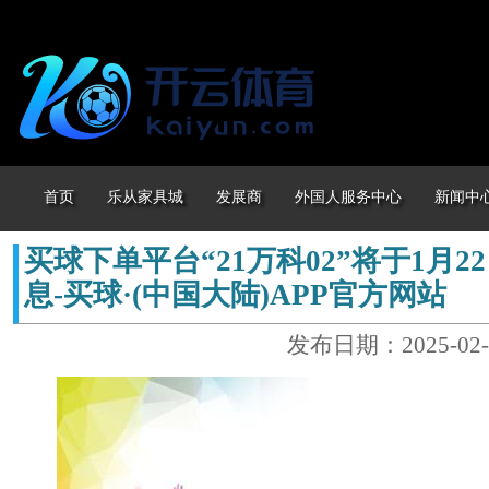
首页
乐从家具城
发展商
外国人服务中心
新闻中
买球下单平台“21万科02”将于1月2
息-买球·(中国大陆)APP官方网站
发布日期：2025-02-