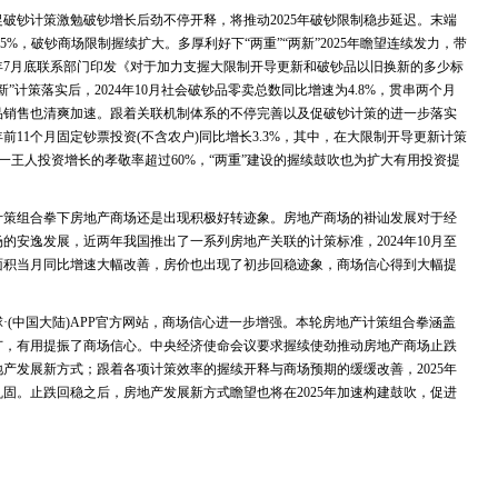
钞计策激勉破钞增长后劲不停开释，将推动2025年破钞限制稳步延迟。末端
.5%，破钞商场限制握续扩大。多厚利好下“两重”“两新”2025年瞻望连续发力，带
4年7月底联系部门印发《对于加力支握大限制开导更新和破钞品以旧换新的多少标
新”计策落实后，2024年10月社会破钞品零卖总数同比增速为4.8%，贯串两个月
品销售也清爽加速。跟着关联机制体系的不停完善以及促破钞计策的进一步落实
4年前11个月固定钞票投资(不含农户)同比增长3.3%，其中，在大限制开导更新计策
对一王人投资增长的孝敬率超过60%，“两重”建设的握续鼓吹也为扩大有用投资提
策组合拳下房地产商场还是出现积极好转迹象。房地产商场的褂讪发展对于经
的安逸发展，近两年我国推出了一系列房地产关联的计策标准，2024年10月至
面积当月同比增速大幅改善，房价也出现了初步回稳迹象，商场信心得到大幅提
·(中国大陆)APP官方网站，商场信心进一步增强。本轮房地产计策组合拳涵盖
广，有用提振了商场信心。中央经济使命会议要求握续使劲推动房地产商场止跌
产发展新方式；跟着各项计策效率的握续开释与商场预期的缓缓改善，2025年
固。止跌回稳之后，房地产发展新方式瞻望也将在2025年加速构建鼓吹，促进