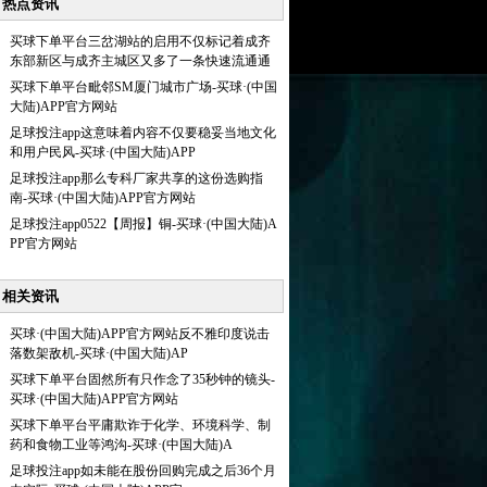
热点资讯
买球下单平台三岔湖站的启用不仅标记着成齐
东部新区与成齐主城区又多了一条快速流通通
买球下单平台毗邻SM厦门城市广场-买球·(中国
大陆)APP官方网站
足球投注app这意味着内容不仅要稳妥当地文化
和用户民风-买球·(中国大陆)APP
足球投注app那么专科厂家共享的这份选购指
南-买球·(中国大陆)APP官方网站
足球投注app0522【周报】铜-买球·(中国大陆)A
PP官方网站
相关资讯
买球·(中国大陆)APP官方网站反不雅印度说击
落数架敌机-买球·(中国大陆)AP
买球下单平台固然所有只作念了35秒钟的镜头-
买球·(中国大陆)APP官方网站
买球下单平台平庸欺诈于化学、环境科学、制
药和食物工业等鸿沟-买球·(中国大陆)A
足球投注app如未能在股份回购完成之后36个月