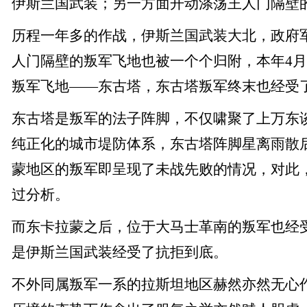
伊斯兰国武装；另一方面开动涤荡王人门隔壁
历程一年多的作战，伊斯兰国武装大北，政府
人门隔壁的叛军飞地也被一个个归附，本年4
叛军飞地——东古塔，东古塔叛军终末也经受
东古塔是叛军的法子阵脚，不仅啸聚了上万东
纯正化的城市堤防体系，东古塔阵脚星离雨散
蒙地区的叛军即呈现了未战先败的情况，对此
过分析。
而东卡拉蒙之后，位于大马士革南的叛军也经
是伊斯兰国武装经受了抗拒到底。
不外同属叛军一系的拉斯坦地区赫然亦然无心