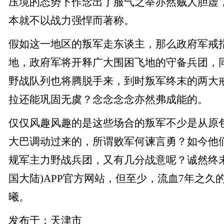
压境的态势下作念出了服气之举亦然贼人胆虚
本就不以战力强悍而著称。
假如这一地区的叛军走东谈主，那么政府军戒
地，政府军将开释广大围困飞地的守备兵团，
野战队列也将腾脱手来，到时叛军终末的两大
拉还能巩固无虞？念念念念亦然弗成能的。
仅仅风趣风趣的是这些场合的叛军不少是从原
大巴调动过来的，所谓败军何谏言勇？如今他
规军主力野战兵团，又有几分战意呢？诚然终末
国大陆)APP官方网站，但至少，流血7年之久
曦。
发布于：天津市