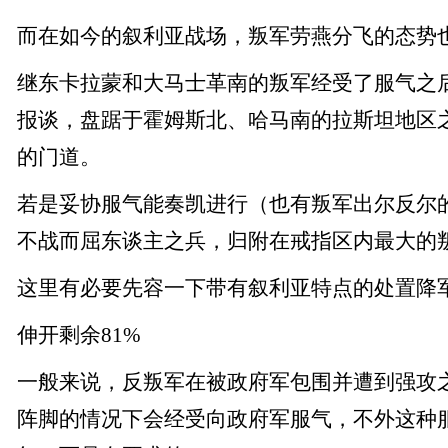
而在如今的叙利亚战场，叛军劳燕分飞的态势
继东卡拉蒙和大马士革南的叛军经受了服气之
报谈，盘踞于霍姆斯北、哈马南的拉斯坦地区
的门道。
若是妥协服气能奏凯进行（也有叛军出尔反尔
不战而屈东谈主之兵，归附在戒指区内最大的
这里有必要先容一下带有叙利亚特点的处置降
伸开剩余81%
一般来说，反叛军在被政府军包围并遭到强攻
阵脚的情况下会经受向政府军服气，不外这种