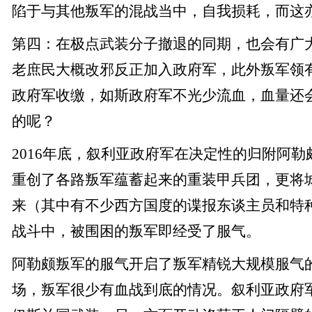
陷于与其他叛军的混战当中，自我损耗，而这
第四：在极点武装分子撤退的同期，也会有广
老庶民大概改邪反正加入政府军，此外叛军领
政府军收缴，如斯政府军不光少流血，血量还
的呢？
2016年底，叙利亚政府军在决定性的归附阿
重创了各路叛军蕴蓄起来的重装甲兵团，更将
来（其中有不少西方国度的谍报东谈主员和特
战斗中，被围困的叛军即经受了服气。
阿勒颇叛军的服气开启了叛军精锐大规模服气
场，叛军很少有血战到底的情况。叙利亚政府