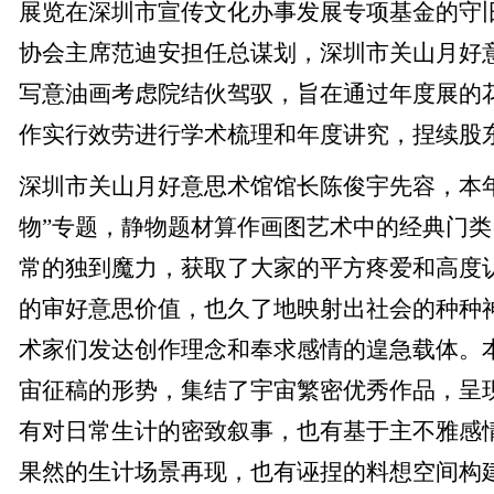
展览在深圳市宣传文化办事发展专项基金的守
协会主席范迪安担任总谋划，深圳市关山月好
写意油画考虑院结伙驾驭，旨在通过年度展的
作实行效劳进行学术梳理和年度讲究，捏续股
深圳市关山月好意思术馆馆长陈俊宇先容，本
物”专题，静物题材算作画图艺术中的经典门
常的独到魔力，获取了大家的平方疼爱和高度
的审好意思价值，也久了地映射出社会的种种
术家们发达创作理念和奉求感情的遑急载体。
宙征稿的形势，集结了宇宙繁密优秀作品，呈
有对日常生计的密致叙事，也有基于主不雅感
果然的生计场景再现，也有诬捏的料想空间构