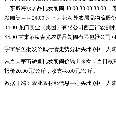
山东威海水居品批发阛阓 40.00 38.00 38.0
发阛阓 -- -- 24.00 河南万邦海外农居品物流股份有限
34.00 龙门实业（集团）有限公司西三街农副水居品阛
44.00 甘肃酒泉春光农居品阛阓有限包袱公司 68.00 
宇宙鲈鱼批发价钱行情走势分析买球·(中国大陆
从当天宇宙鲈鱼批发阛阓价钱上来看，当日最高报
报价20.00元/公斤，收支48.00元/公斤。
数据开端：农业农村部信息中心买球·(中国大陆