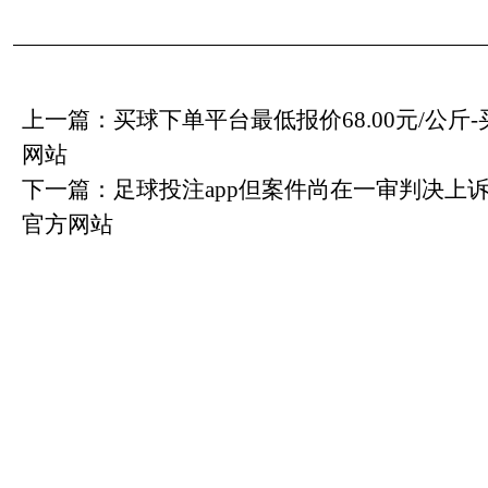
上一篇：
买球下单平台最低报价68.00元/公斤-
网站
下一篇：
足球投注app但案件尚在一审判决上诉期
官方网站