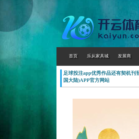
首页
乐从家具城
发展商
足球投注app优秀作品还有契机刊
国大陆)APP官方网站