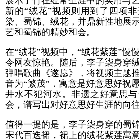
展示了竹在经常生涯中的实用与艺术
新的“绒花”视频则用到了四项
染、蜀锦、绒花，并鼎新性地展
艺和蜀锦的精妙和会。
在“绒花”视频中，“绒花紫莲”慢
令网友惊艳。随后，李子柒身穿
弹唱歌曲《遂愿》，将视频主题
音为“繁茂”，寓意是好意思好祝
井水不犯河水。非遗之好意思与
会，谱写出对好意思好生涯的向
值得一提的是，李子柒身穿的蜀
宋代百迭裙，裙上的绒花紫莲寓