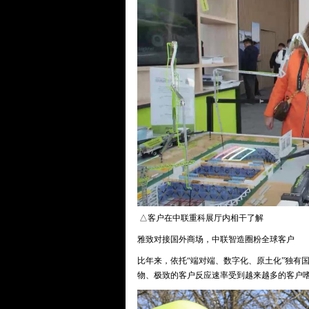
△客户在中联重科展厅内相干了解
雅致对接国外商场，中联智造圈粉全球客户
比年来，依托“端对端、数字化、原土化”独有
物、极致的客户反应速率受到越来越多的客户