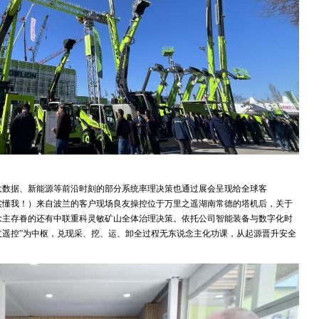
大数据、新能源等前沿时刻的部分系统率理决策也通过展会呈现给全球客
ds me!”（哇，它确实懂我！）来自波兰的客户现场良友操控位于万里之遥湖南常德的塔机后，关于
念主存眷的还有中联重科灵敏矿山全体治理决策。依托公司智能装备与数字化时
友遥控”为中枢，兑现采、挖、运、卸全过程无东说念主化功课，从起源晋升安全