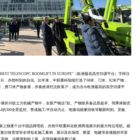
T TELESCOPC BOOMLIFT IN EUROPE”（欧洲最高高空功课平台）字样注
展示，亦然时刻的自信。比年来，中联重科陆续打造了68米、72米、82米产物，
，携72米产物参展，并奏效请托北欧客户，成为当今欧洲最高的高空功课平
展的10款土方机械产物中，全新产物达7款。产物除具备品质超卓、驾乘体验优
I的360全景监控、赞成施工/半自动为止、电驱动能量回收等翻新时刻。灵敏、
。
良马展上独逐个台中国品牌塔机，亦然中联重科在欧洲商场展示的最大吨位塔机。硕
卢塞尔体育馆等全球知名施工案例，展示其在场馆、桥梁、电建等各规模的丰富
工高效、运载便利的上风，在现场赢得多数订单。