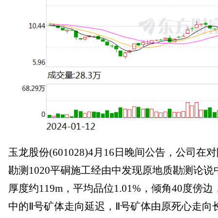
玉龙股份(601028)4月16日晚间公告，公司
勘测1020平硐施工经由中发现原地质勘测论
厚度约119m，平均品位1.01%，倾角40度
中的Ⅱ号矿体走向延迟，Ⅱ号矿体由原死心走向长