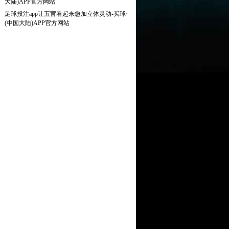
大陆)APP官方网站
足球投注app让五官看起来愈加立体灵动-买球·
(中国大陆)APP官方网站