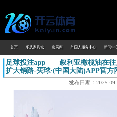
首页
乐从家具城
发展商
外国人服务中心
新闻中
足球投注app 叙利亚橄榄油在往
扩大销路-买球·(中国大陆)APP官方
发布日期：2025-09-