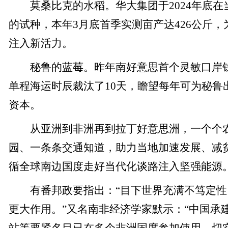
莫桑比克的水稻。华大集团于2024年底在当
的试种，本年3月底首季实测亩产达426公斤
注入新活力。
秘鲁的蓝莓。昨年南好意思首个灵敏口岸钱
单程海运时辰裁汰了10天，瞻望每年可为秘鲁
资本。
从亚洲到非洲再到拉丁好意思洲，一个个农
园、一条条交通知道，助力当地加速发展、减
循全球南边国度走好当代化谈路注入坚强能源
有番邦政要指出：“目下世界充满不笃定性
更大作用。”又名南非经济学家默示：“中国承