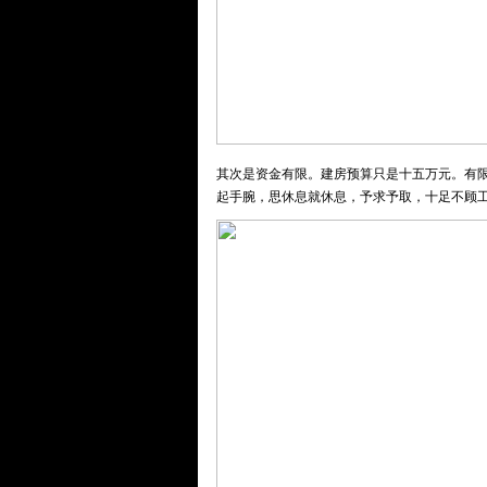
其次是资金有限。建房预算只是十五万元。有
起手腕，思休息就休息，予求予取，十足不顾