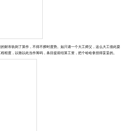
限的财帛轨则了算作，不得不揆时度势。如只请一个大工师父，这么大工借此耍
工程程度，以致以此当作筹码，条目提前结算工资，把个哈哈拿捏得妥妥的。