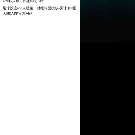
4.6吨-买球·(中国大陆)APP
足球投注app未经第一财经籍面授权-买球·(中国
大陆)APP官方网站