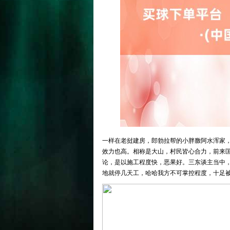
一样在老挝建房，郎勃拉帮的小胖㬿阿水浑家
效力也高。相称是大山，村民皆心合力，前来
论，是以施工程度快，恶果好。三东谈主当中
地就停几天工，哈哈我方不可掌控程度，十足