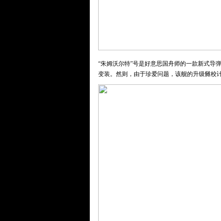
“朱姆沃尔特”号是好意思国舟师的一款新式导
变装。然则，由于珍爱问题，该舰的升级雠校