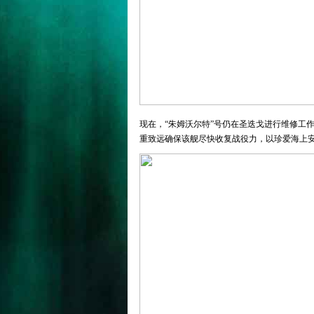
现在，“朱姆沃尔特”号仍在圣迭戈进行维修工
重致远确保该舰尽快收复战役力，以珍爱海上