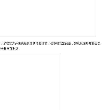
作，尽管官方并未长远具体的珍爱细节，但不错笃定的是，好意思国舟师将会负
安全和国度利益。