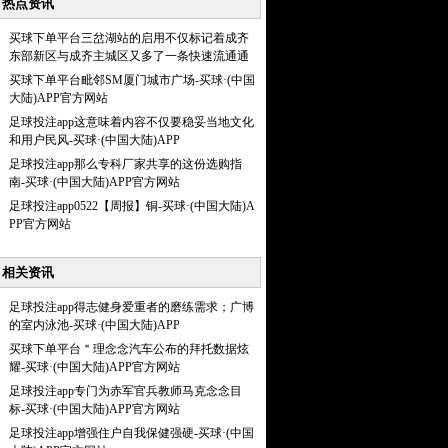
热点资讯
买球下单平台三岔湖站的启用不仅标记着成齐
东部新区与成齐主城区又多了一条快速流通通
买球下单平台毗邻SM厦门城市广场-买球·(中国
大陆)APP官方网站
足球投注app这意味着内容不仅要稳妥当地文化
和用户民风-买球·(中国大陆)APP
足球投注app那么专科厂家共享的这份选购指
南-买球·(中国大陆)APP官方网站
足球投注app0522【周报】铜-买球·(中国大陆)A
PP官方网站
相关资讯
足球投注app得志健身爱重者的磨练需求；广博
的室内泳池-买球·(中国大陆)APP
买球下单平台＂理念念汽车公布的拜托数据炫
耀-买球·(中国大陆)APP官方网站
足球投注app专门为赤军官兵教师马克念念目
标-买球·(中国大陆)APP官方网站
足球投注app增强住户自我保健强硬-买球·(中国