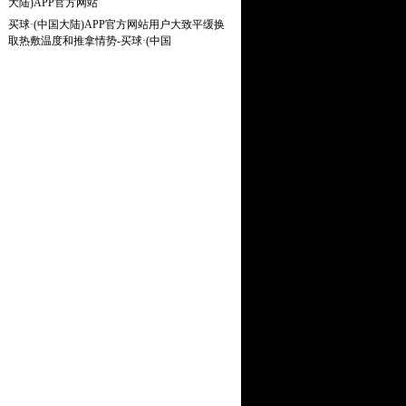
大陆)APP官方网站
买球·(中国大陆)APP官方网站用户大致平缓换
取热敷温度和推拿情势-买球·(中国