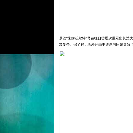
尽管“朱姆沃尔特”号在往日曾屡次展示出其浩
加复杂。据了解，珍爱经由中遭遇的问题导致