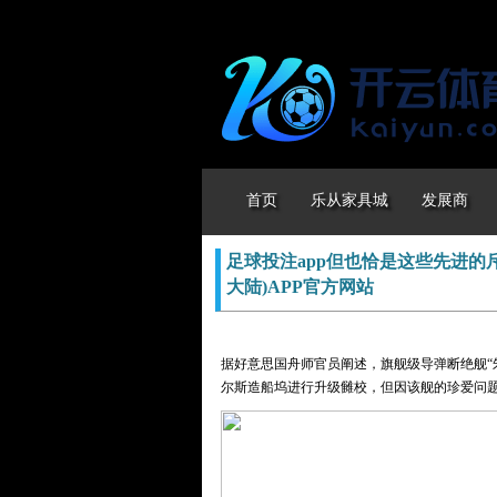
首页
乐从家具城
发展商
足球投注app但也恰是这些先进的
大陆)APP官方网站
据好意思国舟师官员阐述，旗舰级导弹断绝舰“朱
尔斯造船坞进行升级雠校，但因该舰的珍爱问