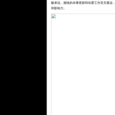
艇来说，握续的本事更新和珍爱工作至关紧迫
和影响力。