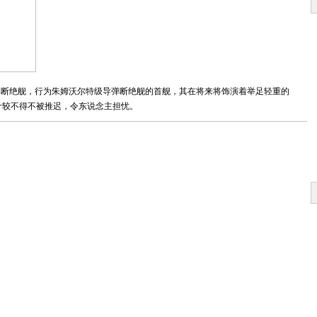
弹断绝舰，行为朱姆沃尔特级导弹断绝舰的首舰，其在将来将饰演着举足轻重的
计较不得不被推迟，令东说念主担忧。